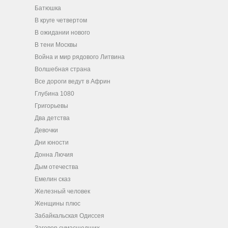
Батюшка
В круге четвертом
В ожидании нового
В тени Москвы
Война и мир рядового Литвина
Волшебная страна
Все дороги ведут в Африн
Глубина 1080
Григорьевы
Два детства
Девочки
Дни юности
Донна Лючия
Дым отечества
Емелин сказ
Железный человек
Женщины плюс
Забайкальская Одиссея