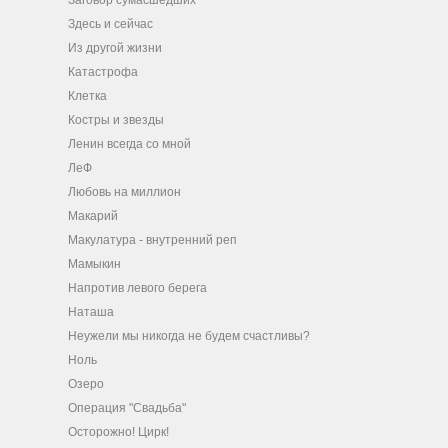
Заговор сумасшедших
Здесь и сейчас
Из другой жизни
Катастрофа
Клетка
Костры и звезды
Ленин всегда со мной
ЛеФ
Любовь на миллион
Макарий
Макулатура - внутренний реп
Мамыкин
Напротив левого берега
Наташа
Неужели мы никогда не будем счастливы?
Ноль
Озеро
Операция "Свадьба"
Осторожно! Цирк!