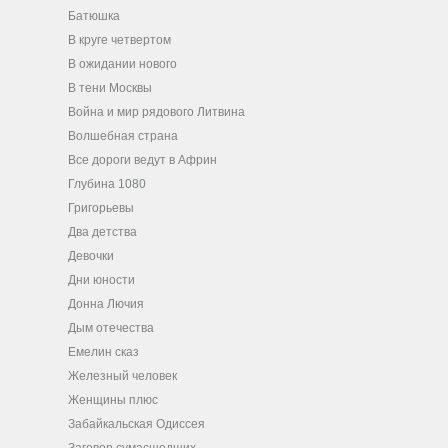
Батюшка
В круге четвертом
В ожидании нового
В тени Москвы
Война и мир рядового Литвина
Волшебная страна
Все дороги ведут в Африн
Глубина 1080
Григорьевы
Два детства
Девочки
Дни юности
Донна Лючия
Дым отечества
Емелин сказ
Железный человек
Женщины плюс
Забайкальская Одиссея