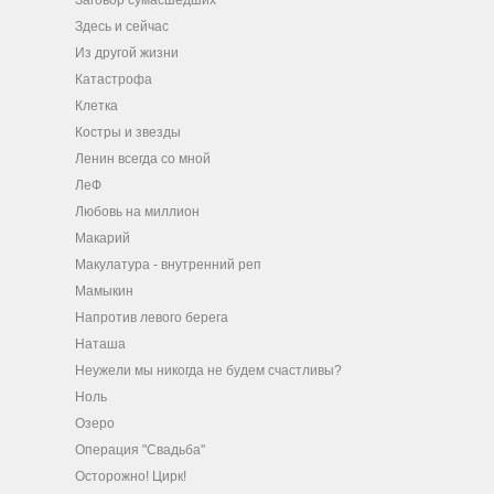
Заговор сумасшедших
Здесь и сейчас
Из другой жизни
Катастрофа
Клетка
Костры и звезды
Ленин всегда со мной
ЛеФ
Любовь на миллион
Макарий
Макулатура - внутренний реп
Мамыкин
Напротив левого берега
Наташа
Неужели мы никогда не будем счастливы?
Ноль
Озеро
Операция "Свадьба"
Осторожно! Цирк!