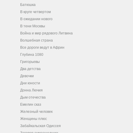
Батюшка
В круге четвертом
В ожидании нового
В тени Москвы
Война и мир рядового Литвина
Волшебная страна
Все дороги ведут в Африн
Глубина 1080
Григорьевы
Два детства
Девочки
Дни юности
Донна Лючия
Дым отечества
Емелин сказ
Железный человек
Женщины плюс
Забайкальская Одиссея