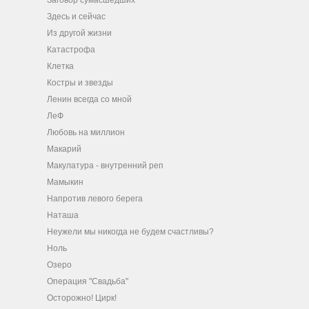
Заговор сумасшедших
Здесь и сейчас
Из другой жизни
Катастрофа
Клетка
Костры и звезды
Ленин всегда со мной
ЛеФ
Любовь на миллион
Макарий
Макулатура - внутренний реп
Мамыкин
Напротив левого берега
Наташа
Неужели мы никогда не будем счастливы?
Ноль
Озеро
Операция "Свадьба"
Осторожно! Цирк!