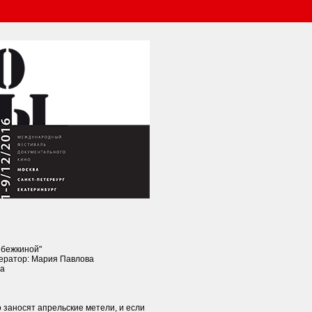
бежкиной"
ператор: Мария Павлова
на
о заносят апрельские метели, и если