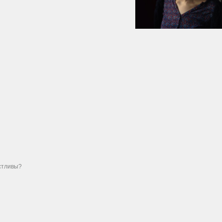
стливы?