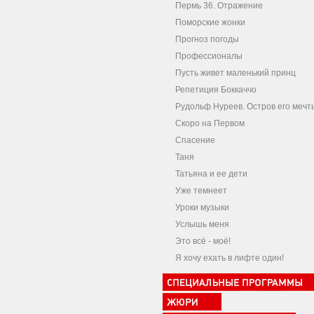
Пермь 36. Отражение
Поморские жонки
Прогноз погоды
Профессионалы
Пусть живет маленький принц
Репетиция Боккаччо
Рудольф Нуреев. Остров его мечт
Скоро на Первом
Спасение
Таня
Татьяна и ее дети
Уже темнеет
Уроки музыки
Услышь меня
Это всё - моё!
Я хочу ехать в лифте один!