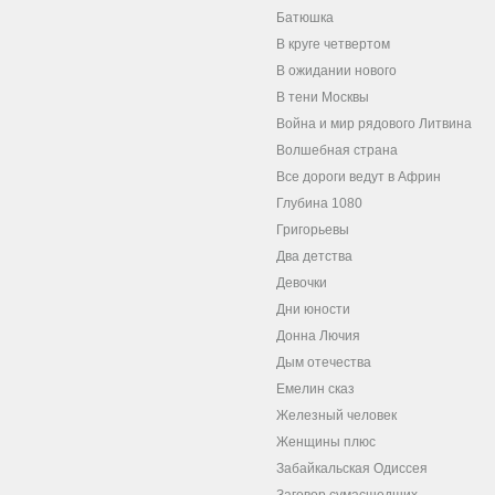
Батюшка
В круге четвертом
В ожидании нового
В тени Москвы
Война и мир рядового Литвина
Волшебная страна
Все дороги ведут в Африн
Глубина 1080
Григорьевы
Два детства
Девочки
Дни юности
Донна Лючия
Дым отечества
Емелин сказ
Железный человек
Женщины плюс
Забайкальская Одиссея