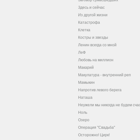
Заговор сумасшедших
Здесь и сейчас
Из другой жизни
Катастрофа
Клетка
Костры и звезды
Ленин всегда со мной
ЛеФ
Любовь на миллион
Макарий
Макулатура - внутренний реп
Мамыкин
Напротив левого берега
Наташа
Неужели мы никогда не будем сча
Ноль
Озеро
Операция "Свадьба"
Осторожно! Цирк!