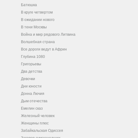
Батюшка
В круге четвертом
В ожидании нового
В тени Москвы
Война и мир рядового Литвина
Волшебная страна
Все дороги ведут в Африн
Глубина 1080
Григорьевы
Два детства
Девочки
Дни юности
Донна Лючия
Дым отечества
Емелин сказ
Железный человек
Женщины плюс
Забайкальская Одиссея