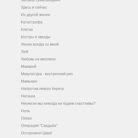
Заговор сумасшедших
Здесь и сейчас
Из другой жизни
Катастрофа
Клетка
Костры и звезды
Ленин всегда со мной
ЛеФ
Любовь на миллион
Макарий
Макулатура - внутренний реп
Мамыкин
Напротив левого берега
Наташа
Неужели мы никогда не будем счастливы?
Ноль
Озеро
Операция "Свадьба"
Осторожно! Цирк!