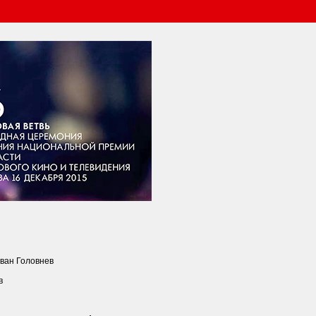
Иван Головнев
в