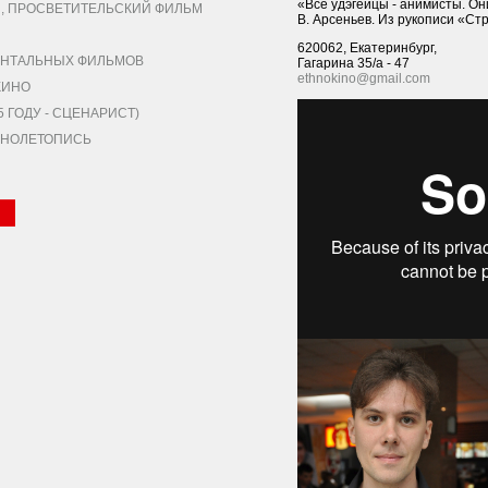
«Все удэгейцы - анимисты. Они
 ПРОСВЕТИТЕЛЬСКИЙ ФИЛЬМ
В. Арсеньев. Из рукописи «Ст
620062, Екатеринбург,
НТАЛЬНЫХ ФИЛЬМОВ
Гагарина 35/а - 47
ethnokino@gmail.com
КИНО
ГОДУ - СЦЕНАРИСТ)
КИНОЛЕТОПИСЬ