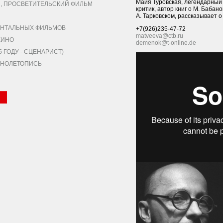
Майя Туровская, легендарный 
 ПРОСВЕТИТЕЛЬСКИЙ ФИЛЬМ
критик, автор книг о М. Бабан
А. Тарковском, рассказывает о
НТАЛЬНЫХ ФИЛЬМОВ
+7(926)235-47-72
matveeva@ctb.ru
КИНО
demenok@t-online.de
ГОДУ - СЦЕНАРИСТ)
КИНОЛЕТОПИСЬ