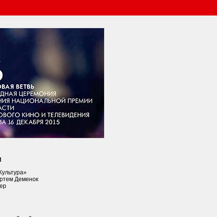
И
Культура»
Артем Деменок
ер