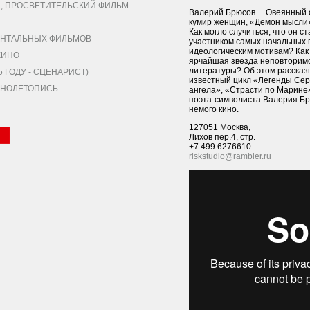
 ПРОСВЕТИТЕЛЬСКИЙ ФИЛЬМ
Валерий Брюсов… Овеянный с
кумир женщин, «Демон мысли»,
Как могло случиться, что он с
НТАЛЬНЫХ ФИЛЬМОВ
участником самых начальных 
идеологическим мотивам? Как 
КИНО
ярчайшая звезда неповторимо
литературы? Об этом расска
ГОДУ - СЦЕНАРИСТ)
известный цикл «Легенды Сер
КИНОЛЕТОПИСЬ
ангела», «Страсти по Марине»
поэта-символиста Валерия Бр
немого кино.
127051 Москва,
Лихов пер.4, стр.
+7 499 6276610
riskstudio@rambler.ru