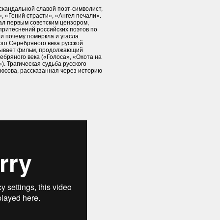
кандальной славой поэт-символист,
 «Гений страсти», «Ангел печали».
тал первым советским цензором,
притеснений российских поэтов по
и почему померкла и угасла
го Серебряного века русской
зывает фильм, продолжающий
ебряного века («Голоса», «Охота на
). Трагическая судьба русского
юсова, рассказанная через историю