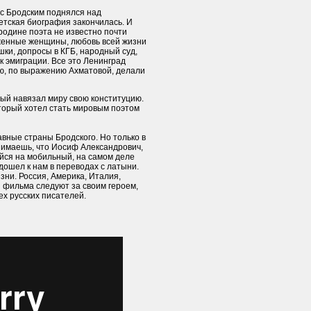
т с Бродским поднялся над
ветская биография закончилась. И
 родине поэта не известно почти
рженные женщины, любовь всей жизни
ки, допросы в КГБ, народный суд,
к эмиграции. Все это Ленинград
ую, по выражению Ахматовой, делали
рый навязал миру свою конституцию.
оторый хотел стать мировым поэтом
авные страны Бродского. Но только в
нимаешь, что Иосиф Александрович,
йся на мобильный, на самом деле
дошел к нам в переводах с латыни.
изни. Россия, Америка, Италия,
фильма следуют за своим героем,
х русских писателей.