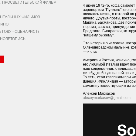
 ПРОСВЕТИТЕЛЬСКИЙ ФИЛЬМ
4 июня 1972-го, когда самоле
аэропортом "Пулково", его со
началась жизнь, о которой на
НТАЛЬНЫХ ФИЛЬМОВ
ничего. Друзья-поэты, восто
Марина Басманова, две психуш
КИНО
тюрьма, ссылка, принуждение 
Бродского. Биография, котор
ГОДУ - СЦЕНАРИСТ)
"нашему рыжему".
КИНОЛЕТОПИСЬ
Это история о человеке, кото
О ленинградском мальчике, к
— и стал.
Америка и Россия, конечно, гл
его любимой Италии вдруг по
наш современник, откликавши
жил будто бы до нашей эры и 
То есть, стал классиком при ж
Швеция, Финляндия — авторы 
самым путешествующим из все
Алексей Маркасов
alexeymarkasov@gmail.com