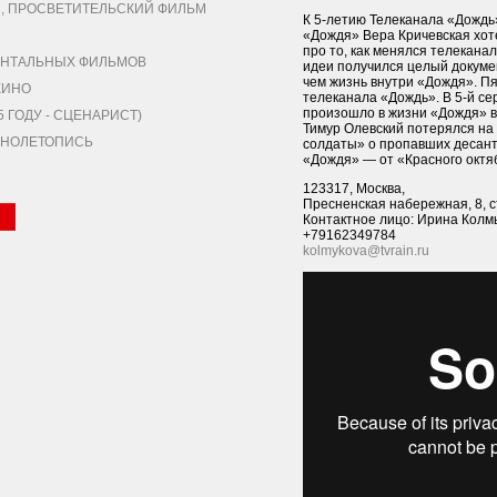
 ПРОСВЕТИТЕЛЬСКИЙ ФИЛЬМ
К 5-летию Телеканала «Дожд
«Дождя» Вера Кричевская хот
про то, как менялся телеканал
НТАЛЬНЫХ ФИЛЬМОВ
идеи получился целый докуме
чем жизнь внутри «Дождя». Пя
КИНО
телеканала «Дождь». В 5-й сер
произошло в жизни «Дождя» в
ГОДУ - СЦЕНАРИСТ)
Тимур Олевский потерялся на
КИНОЛЕТОПИСЬ
солдаты» о пропавших десант
«Дождя» — от «Красного октя
123317, Москва,
Пресненская набережная, 8, с
Контактное лицо: Ирина Колм
+79162349784
kolmykova@tvrain.ru