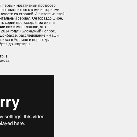
ь» первый креативный продюсер
ела поделиться с вами историями
 вместе со страной. А в итоге из этой
нтальный сериал. Он гораздо шире,
ть серий про каждый год жизни
ии все самое главное, что
 2014 году: «Блокадный» опрос,
 Донбассе, расследование «Наши
никах в Украине и переезды
бря» до квартиры.
тр. 1
ыкова