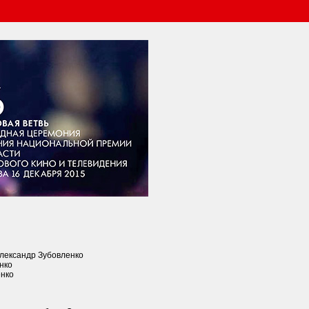
Александр Зубовленко
нко
енко